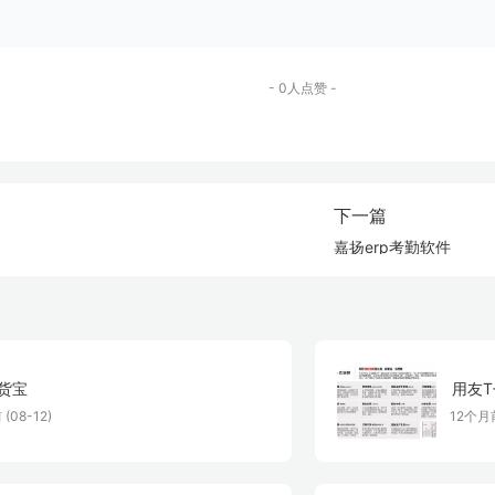
- 0人点赞 -
下一篇
嘉扬erp考勤软件
货宝
用友T
(08-12)
12个月前