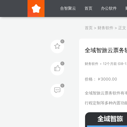
合智聚云
首页
办公软件
首页
>
财务软件
>
正文
0
全域智旅云票务
财务软件
12个月前 (08-1
0
价格：
￥
3000.00
0
全域智旅云票务软件有
行程定制等多种内置功